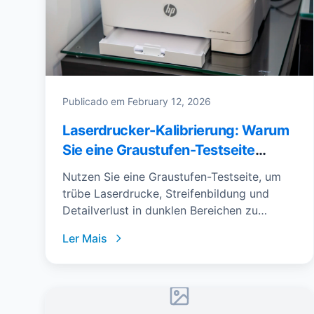
Publicado em
February 12, 2026
Laserdrucker-Kalibrierung: Warum
Sie eine Graustufen-Testseite
brauchen (und wie Sie Ihre
Nutzen Sie eine Graustufen-Testseite, um
Ausdrucke reparieren)
trübe Laserdrucke, Streifenbildung und
Detailverlust in dunklen Bereichen zu
diagnostizieren – und kalibrieren Sie Dichte
Ler Mais
und Kontrast in wenigen Minuten.