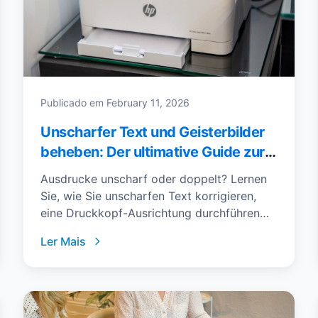
Publicado em
February 11, 2026
Unscharfer Text und Geisterbilder
beheben: Der ultimative Guide zur
Druckkopf-Ausrichtung
Ausdrucke unscharf oder doppelt? Lernen
Sie, wie Sie unscharfen Text korrigieren,
eine Druckkopf-Ausrichtung durchführen
und Geisterbilder vermeiden – mit Schritt-
Ler Mais
für-Schritt-Anleitung.