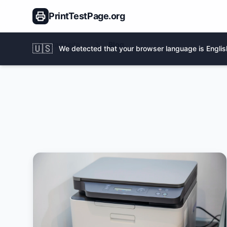
PrintTestPage.org
Startseite
Blog
🇺🇸
We detected that your browser language is English