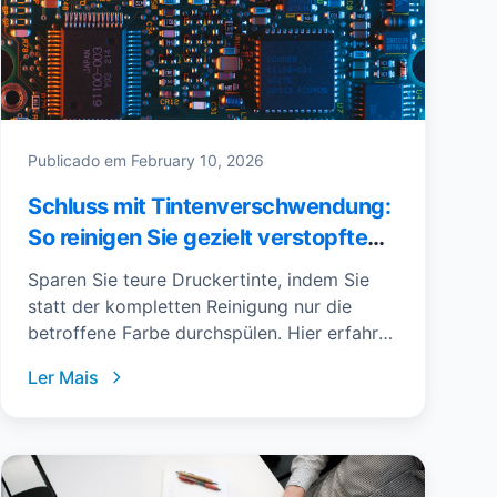
Publicado em
February 10, 2026
Schluss mit Tintenverschwendung:
So reinigen Sie gezielt verstopfte
Düsen
Sparen Sie teure Druckertinte, indem Sie
statt der kompletten Reinigung nur die
betroffene Farbe durchspülen. Hier erfahren
Sie, wie das mit sogenannten 'Purge-Files'
Ler Mais
funktioniert.