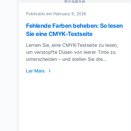
图片加载失败
Publicado em
February 9, 2026
Fehlende Farben beheben: So lesen
Sie eine CMYK-Testseite
Lernen Sie, eine CMYK-Testseite zu lesen,
um verstopfte Düsen von leerer Tinte zu
unterscheiden – und stellen Sie die
korrekten Farben in wenigen Schritten
Ler Mais
wieder her.