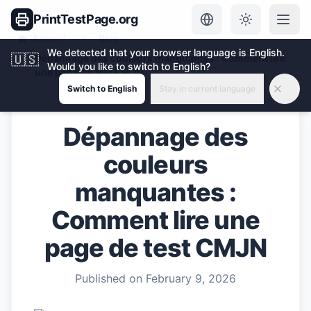
PrintTestPage.org
Accueil
Blog
We detected that your browser language is English.
🇺🇸
Dépannage des couleurs manquantes : Comment lire
Would you like to switch to English?
une page de test CMJN
Switch to English
Stay in current language
Dépannage des
couleurs
manquantes :
Comment lire une
page de test CMJN
Published on
February 9, 2026