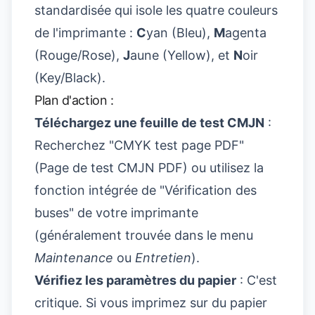
standardisée qui isole les quatre couleurs
de l'imprimante :
C
yan (Bleu),
M
agenta
(Rouge/Rose),
J
aune (Yellow), et
N
oir
(Key/Black).
Plan d'action :
Téléchargez une feuille de test CMJN
:
Recherchez "CMYK test page PDF"
(Page de test CMJN PDF) ou utilisez la
fonction intégrée de "Vérification des
buses" de votre imprimante
(généralement trouvée dans le menu
Maintenance
ou
Entretien
).
Vérifiez les paramètres du papier
: C'est
critique. Si vous imprimez sur du papier