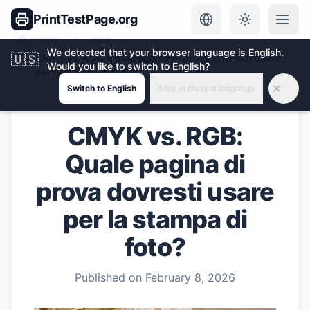
PrintTestPage.org
Home
Blog
We detected that your browser language is English.
🇺🇸
CMYK vs. RGB: Quale pagina di prova dovresti usare
Would you like to switch to English?
per la stampa di foto?
Switch to English
Stay in current language
CMYK vs. RGB:
Quale pagina di
prova dovresti usare
per la stampa di
foto?
Published on
February 8, 2026