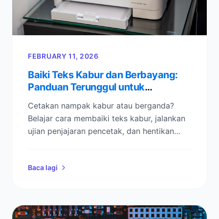
FEBRUARY 11, 2026
Baiki Teks Kabur dan Berbayang:
Panduan Terunggul untuk
Penjajaran Kepala Cetak
Cetakan nampak kabur atau berganda?
Belajar cara membaiki teks kabur, jalankan
ujian penjajaran pencetak, dan hentikan
kesan berbayang (ghosting) pada kertas
dengan senarai semak langkah demi
Baca lagi
langkah ini.