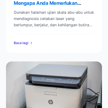
Mengapa Anda Memerlukan
Halaman Ujian Skala Kelabu (Dan
Gunakan halaman ujian skala abu-abu untuk
Cara Memperbaiki Cetakan Anda)
mendiagnosis cetakan laser yang
berlumpur, berjalur, dan kehilangan butiran
gelap—kemudian kalibrasi ketumpatan dan
kontras dalam beberapa minit.
Baca lagi