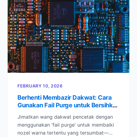
FEBRUARY 10, 2026
Berhenti Membazir Dakwat: Cara
Gunakan Fail Purge untuk Bersihkan
Nozel Tertentu
Jimatkan wang dakwat pencetak dengan
menggunakan 'fail purge' untuk membaiki
nozel warna tertentu yang tersumbat—