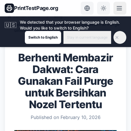
PrintTestPage.org
Laman Utama
Blog
We detected that your browser language is English.
🇺🇸
Berhenti Membazir Dakwat: Cara Gunakan Fail Purge
Would you like to switch to English?
untuk Bersihkan Nozel Tertentu
Switch to English
Stay in current language
Berhenti Membazir
Dakwat: Cara
Gunakan Fail Purge
untuk Bersihkan
Nozel Tertentu
Published on
February 10, 2026