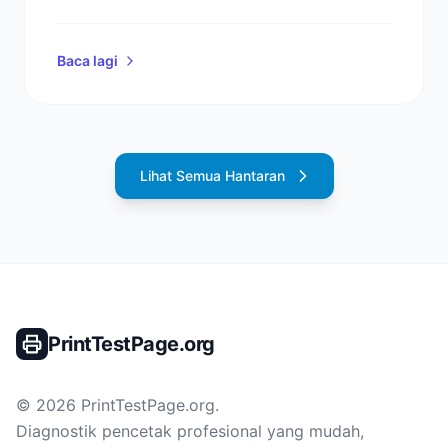
tanpa perlu menjalankan kitaran
pembersihan penuh yang membazir.
Baca lagi
Lihat Semua Hantaran
PrintTestPage.org
©
2026
PrintTestPage.org
.
Diagnostik pencetak profesional yang mudah,