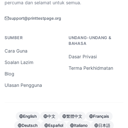
percuma dan selamat untuk semua.
support@printtestpage.org
SUMBER
UNDANG-UNDANG &
BAHASA
Cara Guna
Dasar Privasi
Soalan Lazim
Terma Perkhidmatan
Blog
Ulasan Pengguna
English
中文
繁體中文
Français
Deutsch
Español
Italiano
日本語