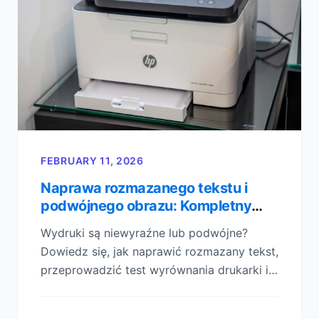
FEBRUARY 11, 2026
Naprawa rozmazanego tekstu i
podwójnego obrazu: Kompletny
przewodnik po wyrównywaniu
Wydruki są niewyraźne lub podwójne?
głowicy drukującej
Dowiedz się, jak naprawić rozmazany tekst,
przeprowadzić test wyrównania drukarki i
wyeliminować "duchy" na papierze dzięki
tej liście kontrolnej krok po kroku.