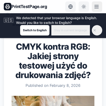
PrintTestPage.org
Strona główna
Blog
We detected that your browser language is English.
🇺🇸
CMYK kontra RGB: Jakiej strony testowej użyć do
Would you like to switch to English?
drukowania zdjęć?
Switch to English
Stay in current language
CMYK kontra RGB:
Jakiej strony
testowej użyć do
drukowania zdjęć?
Published on
February 8, 2026