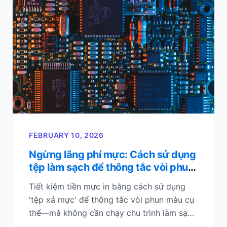
FEBRUARY 10, 2026
Ngừng lãng phí mực: Cách sử dụng
tệp làm sạch để thông tắc vòi phun
cụ thể
Tiết kiệm tiền mực in bằng cách sử dụng
'tệp xả mực' để thông tắc vòi phun màu cụ
thể—mà không cần chạy chu trình làm sạch
đầu phun toàn bộ gây lãng phí.