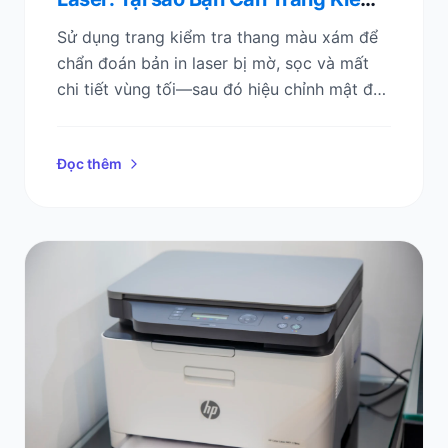
tra Thang màu xám (Và Cách Khắc
Sử dụng trang kiểm tra thang màu xám để
phục Bản in)
chẩn đoán bản in laser bị mờ, sọc và mất
chi tiết vùng tối—sau đó hiệu chỉnh mật độ
và độ tương phản chỉ trong vài phút.
Đọc thêm