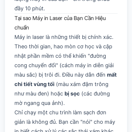
đầy 10 phút.
Tại sao Máy in Laser của Bạn Cần Hiệu
chuẩn
Máy in laser là những thiết bị chính xác.
Theo thời gian, hao mòn cơ học và cập
nhật phần mềm có thể khiến "đường
cong chuyển đổi" (cách máy in diễn giải
màu sắc) bị trôi đi. Điều này dẫn đến
mất
chi tiết vùng tối
(màu xám đậm trông
như màu đen) hoặc
bị sọc
(các đường
mờ ngang qua ảnh).
Chỉ chạy một chu trình làm sạch đơn
giản là không đủ. Bạn cần "nói" cho máy
in biết cách xử lý các sắc thái xám khác