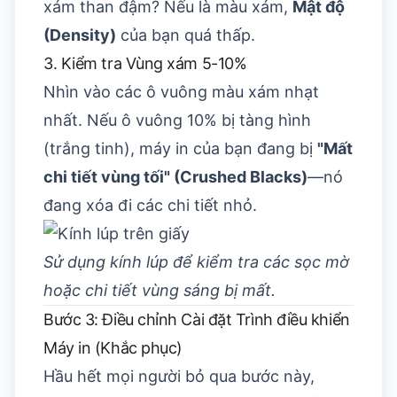
xám than đậm? Nếu là màu xám,
Mật độ
(Density)
của bạn quá thấp.
3. Kiểm tra Vùng xám 5-10%
Nhìn vào các ô vuông màu xám nhạt
nhất. Nếu ô vuông 10% bị tàng hình
(trắng tinh), máy in của bạn đang bị
"Mất
chi tiết vùng tối" (Crushed Blacks)
—nó
đang xóa đi các chi tiết nhỏ.
Sử dụng kính lúp để kiểm tra các sọc mờ
hoặc chi tiết vùng sáng bị mất.
Bước 3: Điều chỉnh Cài đặt Trình điều khiển
Máy in (Khắc phục)
Hầu hết mọi người bỏ qua bước này,