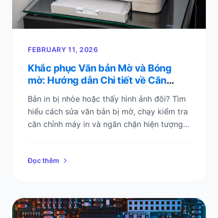
FEBRUARY 11, 2026
Khắc phục Văn bản Mờ và Bóng
mờ: Hướng dẫn Chi tiết về Căn
chỉnh Đầu in
Bản in bị nhòe hoặc thấy hình ảnh đôi? Tìm
hiểu cách sửa văn bản bị mờ, chạy kiểm tra
căn chỉnh máy in và ngăn chặn hiện tượng
bóng mờ (ghosting) trên giấy với danh sách
kiểm tra từng bước này.
Đọc thêm