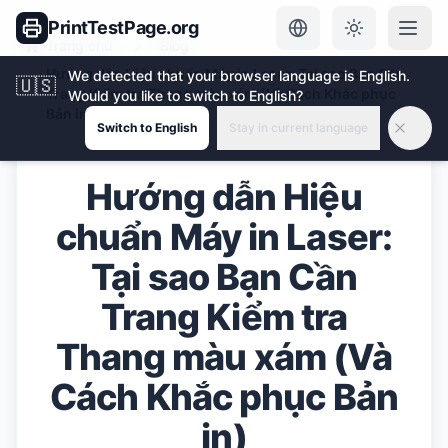
PrintTestPage.org
Trang chủ
Blog
Hướng dẫn Hiệu chuẩn Máy in Laser: Tại sao Bạn Cần
We detected that your browser language is English.
🇺🇸
Trang Kiểm tra Thang màu xám (Và Cách Khắc phục
Would you like to switch to English?
Bản in)
Switch to English
Stay in current language
Hướng dẫn Hiệu
chuẩn Máy in Laser:
Tại sao Bạn Cần
Trang Kiểm tra
Thang màu xám (Và
Cách Khắc phục Bản
in)