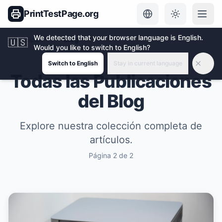
PrintTestPage.org
We detected that your browser language is English.
Inicio
Blog
🇺🇸
Would you like to switch to English?
Switch to English
Stay in current language
Todas las Publicaciones
del Blog
Explore nuestra colección completa de
artículos.
Página
2
de
2