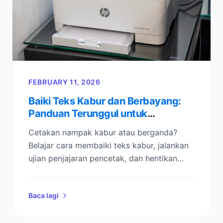
FEBRUARY 11, 2026
Baiki Teks Kabur dan Berbayang:
Panduan Terunggul untuk
Penjajaran Kepala Cetak
Cetakan nampak kabur atau berganda?
Belajar cara membaiki teks kabur, jalankan
ujian penjajaran pencetak, dan hentikan
kesan berbayang (ghosting) pada kertas
dengan senarai semak langkah demi
Baca lagi
langkah ini.