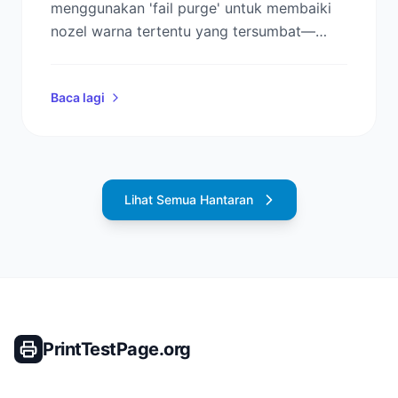
menggunakan 'fail purge' untuk membaiki
nozel warna tertentu yang tersumbat—
tanpa perlu menjalankan kitaran
pembersihan penuh yang membazir.
Baca lagi
Lihat Semua Hantaran
PrintTestPage.org