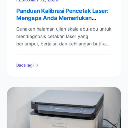
Panduan Kalibrasi Pencetak Laser:
Mengapa Anda Memerlukan
Halaman Ujian Skala Kelabu (Dan
Gunakan halaman ujian skala abu-abu untuk
Cara Memperbaiki Cetakan Anda)
mendiagnosis cetakan laser yang
berlumpur, berjalur, dan kehilangan butiran
gelap—kemudian kalibrasi ketumpatan dan
kontras dalam beberapa minit.
Baca lagi