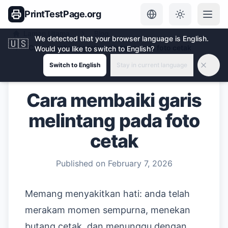
PrintTestPage.org
Laman Utama
Blog
We detected that your browser language is English.
🇺🇸
Cara membaiki garis melintang pada foto cetak
Would you like to switch to English?
Switch to English
Stay in current language
Cara membaiki garis
melintang pada foto
cetak
Published on
February 7, 2026
Memang menyakitkan hati: anda telah
merakam momen sempurna, menekan
butang cetak, dan menunggu dengan