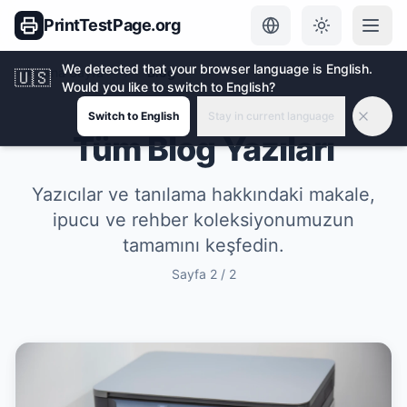
PrintTestPage.org
We detected that your browser language is English.
Ana Sayfa
Blog
🇺🇸
Would you like to switch to English?
Switch to English
Stay in current language
Tüm Blog Yazıları
Yazıcılar ve tanılama hakkındaki makale,
ipucu ve rehber koleksiyonumuzun
tamamını keşfedin.
Sayfa
2
/
2