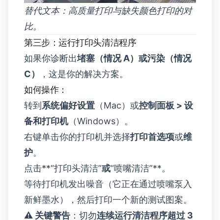
替代文本：高质量打印与缺失颜色打印的对
比。
第三步：运行打印头清洁程序
如果你诊断出
堵塞（情况 A）
或
污染（情况
C）
，这是你的解决方案。
如何操作：
转到
系统偏好设置
（Mac）或
控制面板 > 设
备和打印机
（Windows）。
右键单击你的打印机并选择
打印首选项
或
维
护
。
点击**“打印头清洁”
或
“喷嘴清洁”**。
等待打印机发出噪音（它正在通过喷嘴泵入
新鲜墨水），然后打印一个新的测试图案。
⚠️ 关键警告
：切勿
连续运行清洁程序超过 3