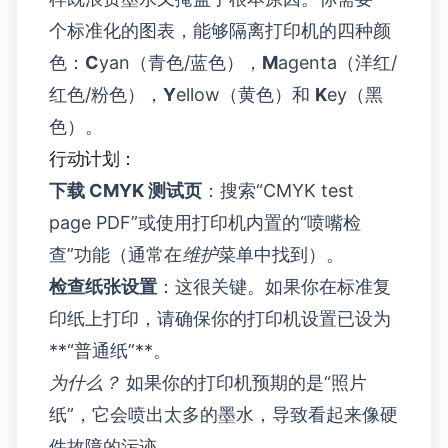
个标准化的图表，能够隔离打印机的四种颜
色：
C
yan（青色/蓝色），
M
agenta（洋红/
红色/粉色），
Y
ellow（黄色）和
K
ey（黑
色）。
行动计划：
下载 CMYK 测试页
：搜索“CMYK test
page PDF”或使用打印机内置的“喷嘴检
查”功能（通常在
维护
菜单中找到）。
检查纸张设置
：这很关键。如果你在标准复
印纸上打印，请确保你的打印机设置已设为
**“普通纸”**。
为什么？
如果你的打印机预期的是“照片
纸”，它会喷出太多的墨水，导致看起来像硬
件故障的污迹。