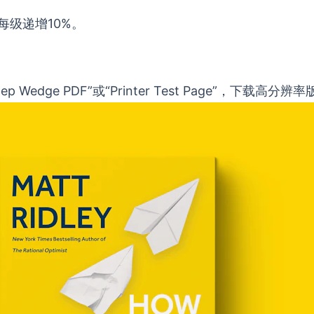
每级递增10%。
tep Wedge PDF”或“Printer Test Page”，