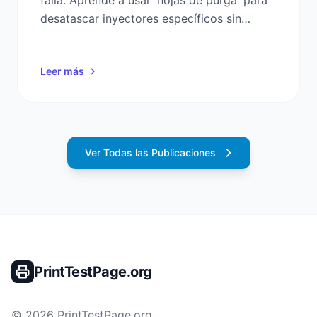
desatascar inyectores específicos sin
gastar tinta en ciclos de limpieza
innecesarios.
Leer más
Ver Todas las Publicaciones
PrintTestPage.org
©
2026
PrintTestPage.org
.