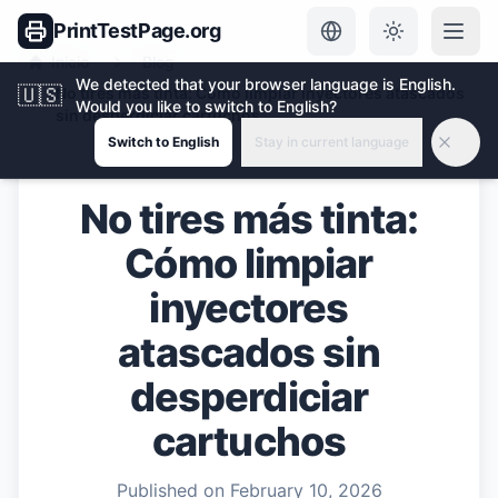
PrintTestPage.org
Inicio
Blog
We detected that your browser language is English.
🇺🇸
No tires más tinta: Cómo limpiar inyectores atascados
Would you like to switch to English?
sin desperdiciar cartuchos
Switch to English
Stay in current language
No tires más tinta:
Cómo limpiar
inyectores
atascados sin
desperdiciar
cartuchos
Published on
February 10, 2026