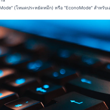
 Mode" (โหมดประหยัดหมึก) หรือ "EconoMode" สำหรับ