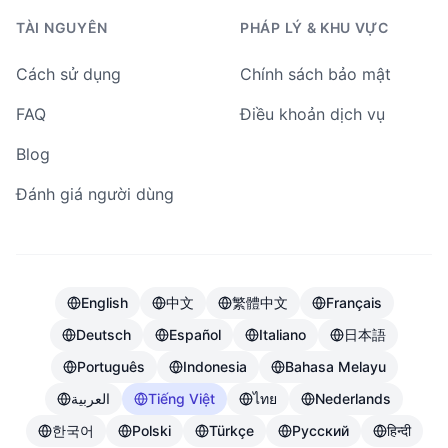
TÀI NGUYÊN
PHÁP LÝ & KHU VỰC
Cách sử dụng
Chính sách bảo mật
FAQ
Điều khoản dịch vụ
Blog
Đánh giá người dùng
English
中文
繁體中文
Français
Deutsch
Español
Italiano
日本語
Português
Indonesia
Bahasa Melayu
العربية
Tiếng Việt
ไทย
Nederlands
한국어
Polski
Türkçe
Русский
हिन्दी