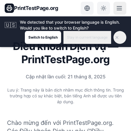
PrintTestPage.org
We detected that your browser language is English.
Trang chủ
Điều khoản dịch vụ
🇺🇸
Would you like to switch to English?
Switch to English
Stay in current language
Điều khoản Dịch vụ —
PrintTestPage.org
Cập nhật lần cuối:
21 tháng 8, 2025
Lưu ý: Trang này là bản dịch nhằm mục đích thông tin. Trong
trường hợp có sự khác biệt, bản tiếng Anh sẽ được ưu tiên
áp dụng.
Chào mừng đến với PrintTestPage.org.